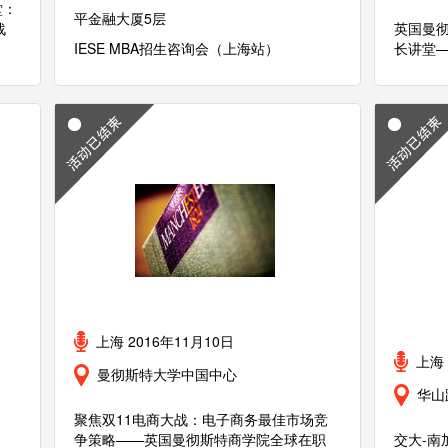
堂：
平金融大厦5层
战
英国曼彻
IESE MBA招生咨询会（上海站）
长讲堂
上海 2016年11月10日
上海 
曼彻斯特大学中国中心
华山
聚焦双11电商大战：电子商务最佳市场竞
争策略——英国曼彻斯特商学院全球在职
交大-南