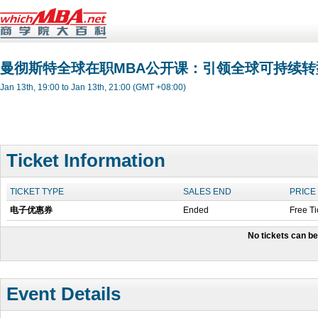
曼彻斯特全球在职MBA公开课：引领全球可持续
Jan 13th, 19:00 to Jan 13th, 21:00 (GMT +08:00)
Ticket Information
TICKET TYPE
SALES END
PRICE
电子优惠券
Ended
Free Ti
No tickets can b
Event Details